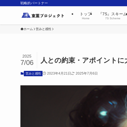
戦略的パートナー
トップ
『7S』スキーム
Home
7S Scheme
ホーム
営みと感性
2025
人との約束・アポイントに
7/06
2023年4月21日
2025年7月6日
営みと感性