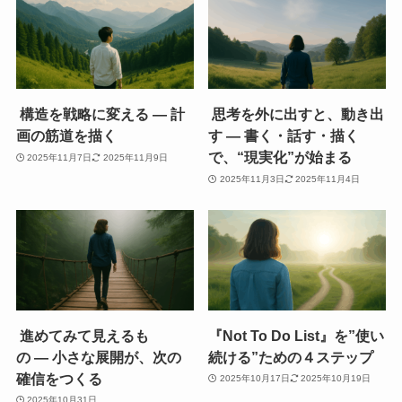
構造を戦略に変える ― 計
思考を外に出すと、動き出
画の筋道を描く
す ― 書く・話す・描く
で、“現実化”が始まる
2025年11月7日
2025年11月9日
2025年11月3日
2025年11月4日
進めてみて見えるも
『Not To Do List』を”使い
の ― 小さな展開が、次の
続ける”ための４ステップ
確信をつくる
2025年10月17日
2025年10月19日
2025年10月31日